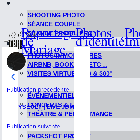
SHOOTING PHOTO
SÉANCE COUPLE
Reportage
Photos
Ph
SÉANCE PROFIL PRO
de
d'identité
Im
Mariage
PHOTOS IMMOBILIÈRES
AIRBNB, BOOKING, ETC…
VISITES VIRTUELLES & 360°
Publication précédente
ÉVÉNEMENTIELS
CONCERTS & LIVES
YSEULT | LIVE JDM
THÉÂTRE & PERFORMANCE
Publication suivante
PACKSHOT PRODUIT