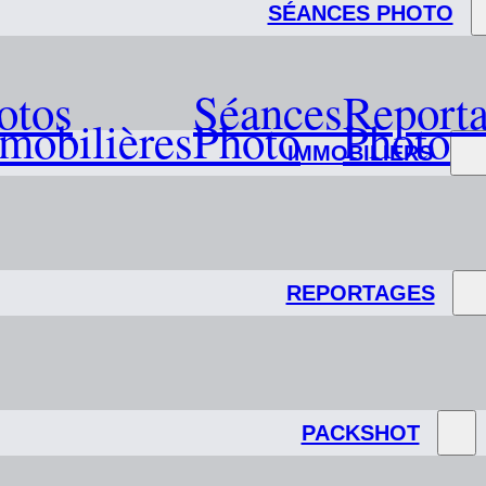
SÉANCES PHOTO
otos
Séances
Report
mobilières
Photo
Photo
IMMOBILIERS
REPORTAGES
PACKSHOT