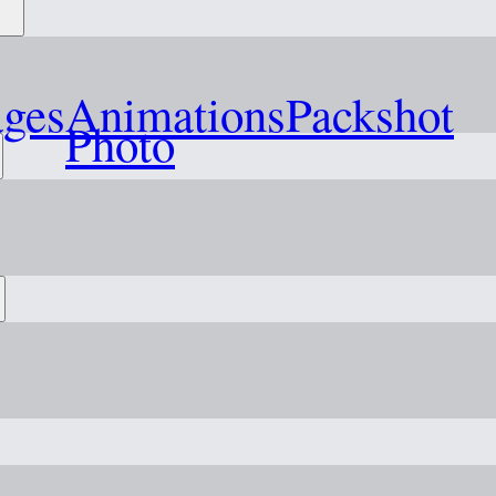
ages
Animations
Packshot
Photo