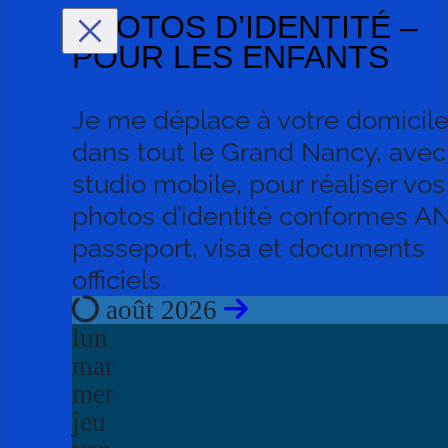
PHOTOS D’IDENTITÉ –
POUR LES ENFANTS
Je me déplace à votre domicil
dans tout le Grand Nancy, avec
studio mobile, pour réaliser vos
photos d’identité conformes A
passeport, visa et documents
officiels.
août 2026
lun
mar
mer
jeu