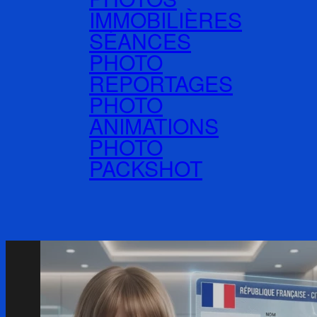
IMMOBILIÈRES
SÉANCES
PHOTO
REPORTAGES
PHOTO
ANIMATIONS
PHOTO
PACKSHOT