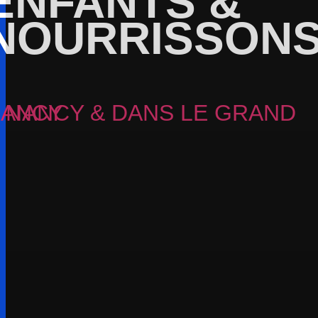
ENFANTS &
NOURRISSON
CY & DANS LE GRAND NANCY