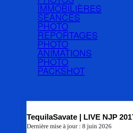
IMMOBILIÈRES
SÉANCES
PHOTO
REPORTAGES
PHOTO
ANIMATIONS
PHOTO
PACKSHOT
TequilaSavate | LIVE NJP 201
Dernière mise à jour : 8 juin 2026