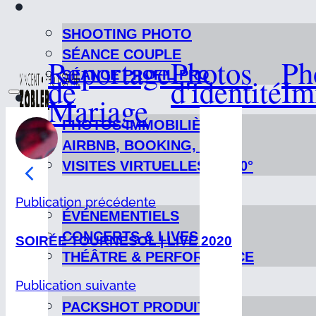
SHOOTING PHOTO
SÉANCE COUPLE
Reportage
Photos
Ph
SÉANCE PROFIL PRO
de
d'identité
Im
Mariage
PHOTOS IMMOBILIÈRES
AIRBNB, BOOKING, ETC…
VISITES VIRTUELLES & 360°
Publication précédente
ÉVÉNEMENTIELS
CONCERTS & LIVES
SOIRÉE TOURNESOL | LIVE 2020
THÉÂTRE & PERFORMANCE
Publication suivante
PACKSHOT PRODUIT