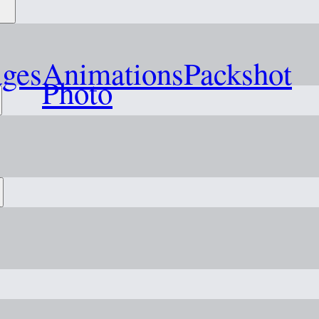
ages
Animations
Packshot
Photo