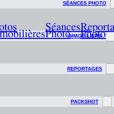
SÉANCES PHOTO
otos
Séances
Report
mobilières
Photo
Photo
IMMOBILIERS
REPORTAGES
PACKSHOT