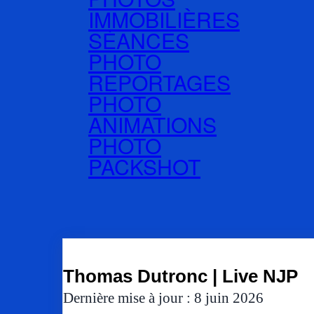
IMMOBILIÈRES
SÉANCES
PHOTO
REPORTAGES
PHOTO
ANIMATIONS
PHOTO
PACKSHOT
Thomas Dutronc | Live NJP
Dernière mise à jour : 8 juin 2026