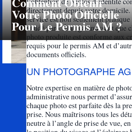
Comment Obtenir
l’obtention de photos d’identité c
directement depuis votre domicile
Votre Photo Officielle
service est non seulement pratique
Pour Le Permis AM ?
validé par l’État, garantissant que 
photo produite est conforme aux cr
requis pour le permis AM et d’autr
documents officiels.
UN PHOTOGRAPHE AG
Notre expertise en matière de phot
administrative nous permet d’assu
chaque photo est parfaite dès la pr
prise. Nous maîtrisons tous les déta
neutre à l’angle de prise de vue, en
la position du visage et l’éclairag