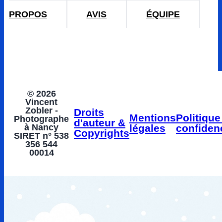
A
PROPOS
AVIS
ÉQUIPE
© 2026
Vincent
Zobler -
Droits
Mentions
Politique
Photographe
d'auteur &
à Nancy
légales
confidenc
Copyrights
SIRET n° 538
356 544
00014