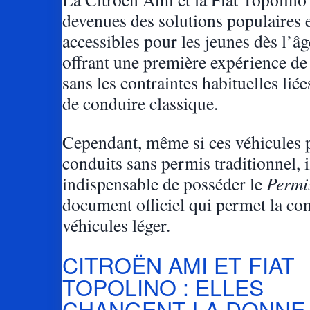
devenues des solutions populaires 
accessibles pour les jeunes dès l’âg
offrant une première expérience de
sans les contraintes habituelles lié
de conduire classique.
Cependant, même si ces véhicules 
conduits sans permis traditionnel, i
indispensable de posséder le
Permi
document officiel qui permet la co
véhicules léger.
CITROËN AMI ET FIAT
TOPOLINO : ELLES
CHANGENT LA DONNE