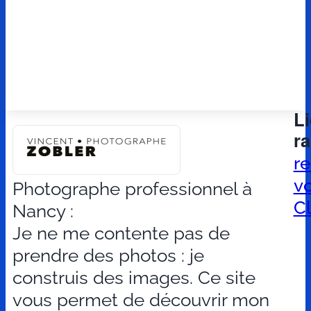
L
r
r
v
Photographe professionnel à
Cl
Nancy :
Je ne me contente pas de
prendre des photos : je
construis des images. Ce site
vous permet de découvrir mon