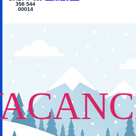
356 544
00014
VACANC