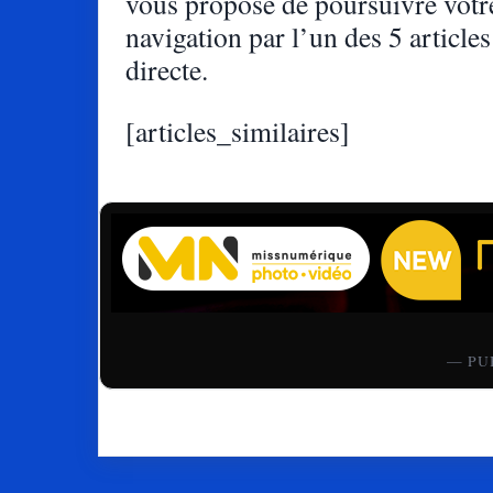
vous propose de poursuivre votr
navigation par l’un des 5 articles
directe.
[articles_similaires]
— PU