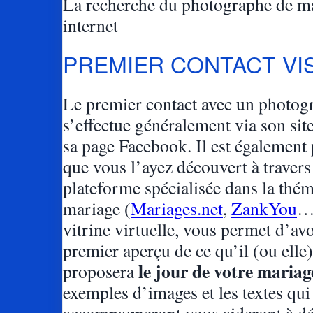
La recherche du photographe de ma
internet
PREMIER CONTACT VI
Le premier contact avec un photog
s’effectue généralement via son site
sa page Facebook. Il est également 
que vous l’ayez découvert à travers
plateforme spécialisée dans la thé
mariage (
Mariages.net
,
ZankYou
…)
vitrine virtuelle, vous permet d’av
premier aperçu de ce qu’il (ou elle
le jour de votre mariag
proposera
exemples d’images et les textes qui
accompagneront vous aideront à d