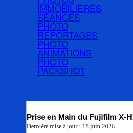
IMMOBILIÈRES
SÉANCES
PHOTO
REPORTAGES
PHOTO
ANIMATIONS
PHOTO
PACKSHOT
Prise en Main du Fujifilm X-H
Dernière mise à jour : 18 juin 2026