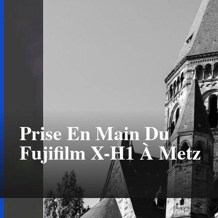
Prise En Main Du
Fujifilm X-H1 À Metz