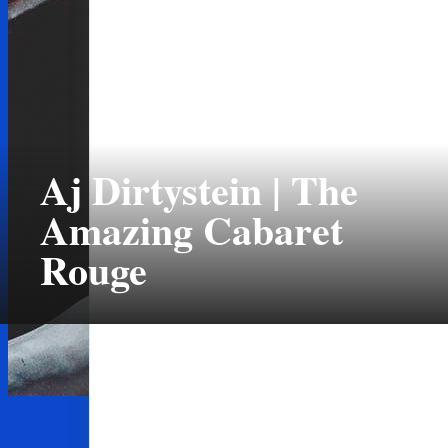
Aj Dirtystein | The
Amazing Cabaret
Rouge