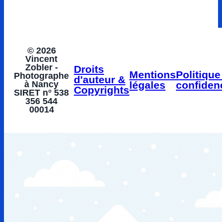
© 2026
Vincent
Zobler -
Droits
Mentions
Politique
Photographe
d'auteur &
à Nancy
légales
confidenc
Copyrights
SIRET n° 538
356 544
00014