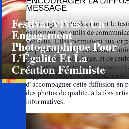
ENCOURAGER LA DIFFUS
MESSAGE
Festival ViVes : Un
Les images capturées durant le fest
Engagement
également des outils de communica
précieux. Elles permettent aux org
Photographique Pour
de promouvoir l’événement, d’attir
L’Égalité Et La
public encore plus large, et de renf
Création Féministe
message sur les réseaux sociaux et 
supports. Mon rôle est donc aussi
d’accompagner cette diffusion en 
des photos de qualité, à la fois artis
informatives.