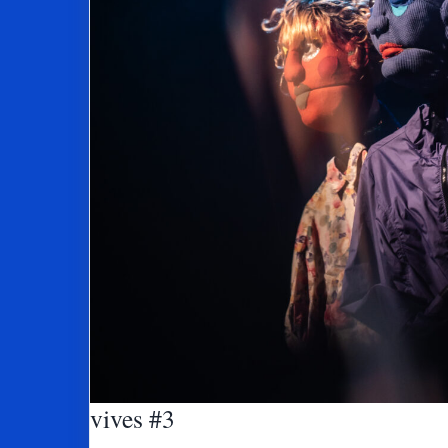
vives #3