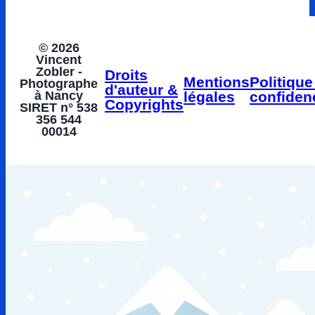
© 2026
Vincent
Zobler -
Droits
Mentions
Politique
Photographe
d'auteur &
à Nancy
légales
confidenc
Copyrights
SIRET n° 538
356 544
00014