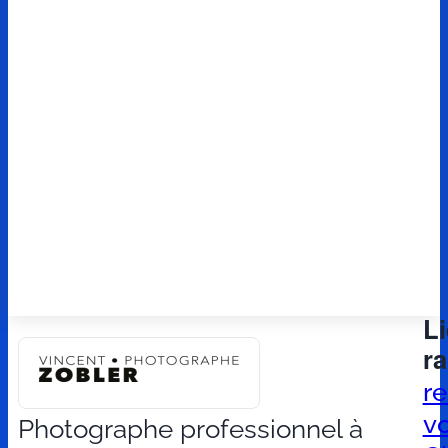
L
r
r
v
Photographe professionnel à