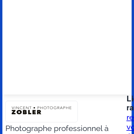
L
r
r
v
Photographe professionnel à