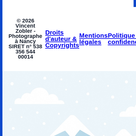
© 2026
Vincent
Zobler -
Droits
Mentions
Politique
Photographe
d'auteur &
à Nancy
légales
confidenc
Copyrights
SIRET n° 538
356 544
00014