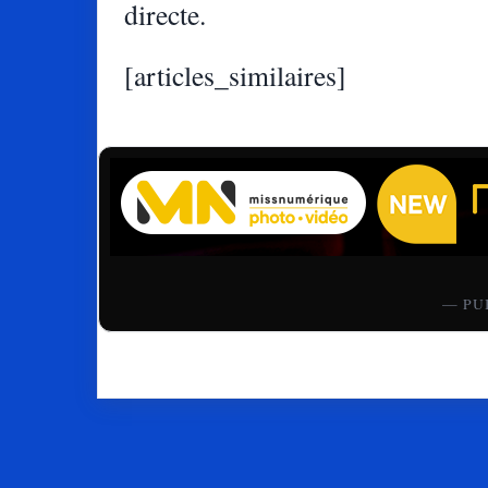
directe.
[articles_similaires]
— PU