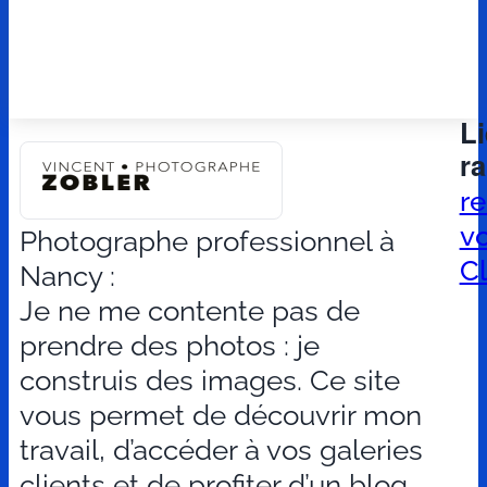
L
r
r
v
Photographe professionnel à
Cl
Nancy :
Je ne me contente pas de
prendre des photos : je
construis des images. Ce site
vous permet de découvrir mon
travail, d’accéder à vos galeries
clients et de profiter d’un blog