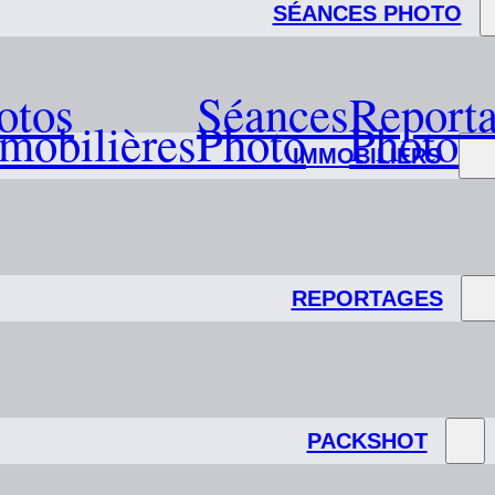
SÉANCES PHOTO
otos
Séances
Report
mobilières
Photo
Photo
IMMOBILIERS
REPORTAGES
PACKSHOT