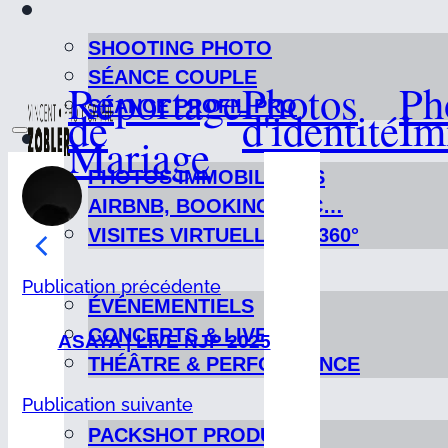
SHOOTING PHOTO
SÉANCE COUPLE
Reportage
Photos
Ph
SÉANCE PROFIL PRO
de
d'identité
Im
Mariage
PHOTOS IMMOBILIÈRES
AIRBNB, BOOKING, ETC…
VISITES VIRTUELLES & 360°
Publication précédente
ÉVÉNEMENTIELS
CONCERTS & LIVES
ASAYA | LIVE NJP 2025
THÉÂTRE & PERFORMANCE
Publication suivante
PACKSHOT PRODUIT