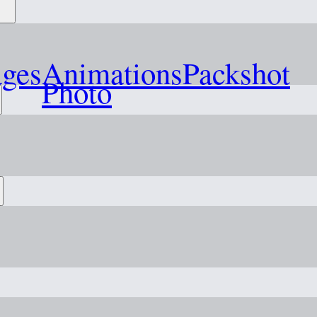
ages
Animations
Packshot
Photo