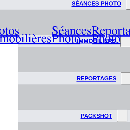
SÉANCES PHOTO
otos
Séances
Report
mobilières
Photo
Photo
IMMOBILIERS
REPORTAGES
PACKSHOT