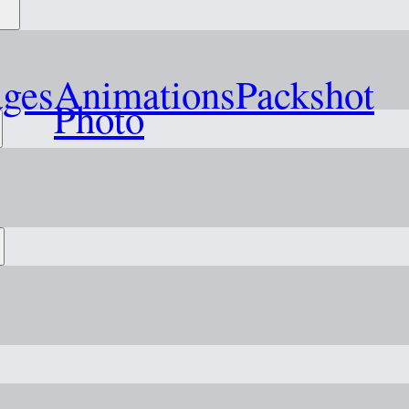
ages
Animations
Packshot
Photo