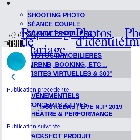
SHOOTING PHOTO
SÉANCE COUPLE
Reportage
Photos
Ph
SÉANCE PROFIL PRO
de
d'identité
Im
Mariage
PHOTOS IMMOBILIÈRES
AIRBNB, BOOKING, ETC…
VISITES VIRTUELLES & 360°
Publication précédente
ÉVÉNEMENTIELS
CONCERTS & LIVES
TAXI KEBAB | LIVE NJP 2019
THÉÂTRE & PERFORMANCE
Publication suivante
PACKSHOT PRODUIT