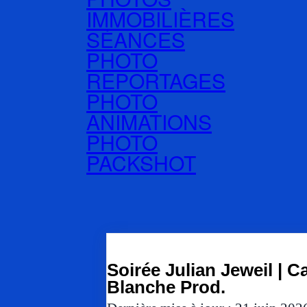
IMMOBILIÈRES
SÉANCES
PHOTO
REPORTAGES
PHOTO
ANIMATIONS
PHOTO
PACKSHOT
Soirée Julian Jeweil | C
Blanche Prod.