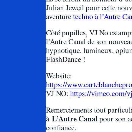
Julian Jeweil pour cette nouv
aventure
techno à l’Autre Ca
Côté pupilles, VJ No estampi
l’Autre Canal de son nouvea
hypnotique, lumineux, opi
FlashDance !
Website:
https://www.carteblanchepro
VJ NO:
https://vimeo.com/v
Remerciements tout particul
L’Autre Canal
à
pour son ac
confiance.