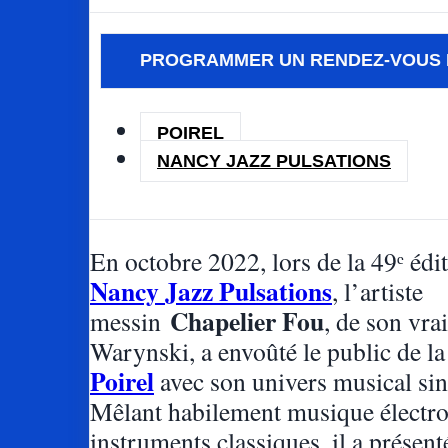
PROGRAMMER UN RENDEZ-VOUS 
POIREL
NANCY JAZZ PULSATIONS
En octobre 2022, lors de la 49ᵉ édi
Nancy Jazz Pulsations
, l’artiste
Chapelier Fou
messin
, de son vr
Warynski, a envoûté le public de l
Poirel
avec son univers musical sin
Mêlant habilement musique électro
instruments classiques, il a présent