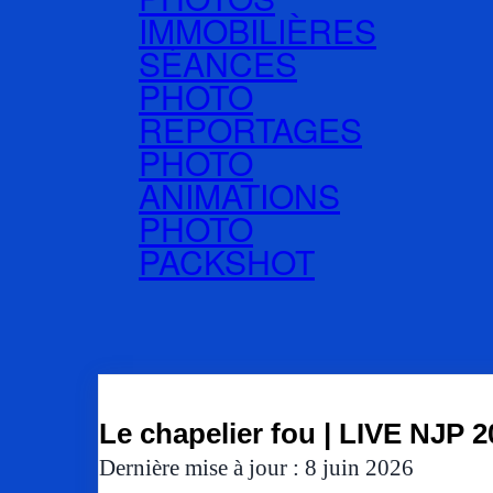
IMMOBILIÈRES
SÉANCES
PHOTO
REPORTAGES
PHOTO
ANIMATIONS
PHOTO
PACKSHOT
Le chapelier fou | LIVE NJP 2
Dernière mise à jour : 8 juin 2026