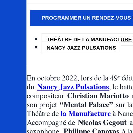
PROGRAMMER UN RENDEZ-VOUS 
THÉÂTRE DE LA MANUFACTURE
NANCY JAZZ PULSATIONS
En octobre 2022, lors de la 49ᵉ édi
Nancy Jazz Pulsations
du
, le batt
Christian Mariotto
compositeur
a
“Mental Palace”
son projet
sur la
la Manufacture
Théâtre de
à Nanc
Nicolas Gegout
Accompagné de
a
Philippe Canovas
saxophone,
à la