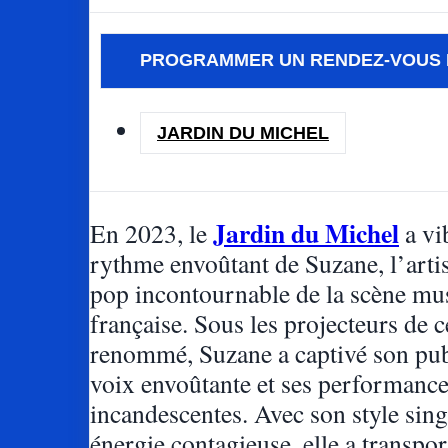
PROGRAMMER UN RENDEZ-VOUS 
JARDIN DU MICHEL
Jardin du Michel
En 2023, le
a vi
rythme envoûtant de Suzane, l’artis
pop incontournable de la scène mu
française. Sous les projecteurs de ce
renommé, Suzane a captivé son pub
voix envoûtante et ses performanc
incandescentes. Avec son style sing
énergie contagieuse, elle a transpor