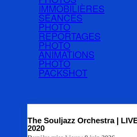
IMMOBILIÈRES
SÉANCES
PHOTO
REPORTAGES
PHOTO
ANIMATIONS
PHOTO
PACKSHOT
The Souljazz Orchestra | LIV
2020