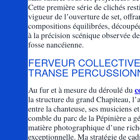
Cette première série de clichés resti
vigueur de l’ouverture de set, offra
compositions équilibrées, découpées
à la précision scénique observée de
fosse nancéienne.
FERVEUR COLLECTIVE
TRANSE PERCUSSION
c
Au fur et à mesure du déroulé du
la structure du grand Chapiteau, l’
entre la chanteuse, ses musiciens et
comble du parc de la Pépinière a g
matière photographique d’une rich
exceptionnelle. Ma stratégie de cad