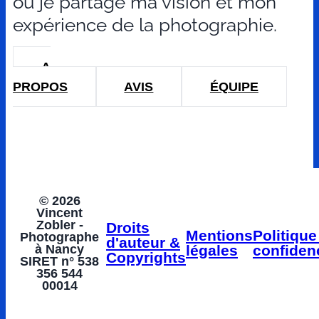
où je partage ma vision et mon
expérience de la photographie.
A
PROPOS
AVIS
ÉQUIPE
© 2026
Vincent
Zobler -
Droits
Mentions
Politique
Photographe
d'auteur &
à Nancy
légales
confidenc
Copyrights
SIRET n° 538
356 544
00014