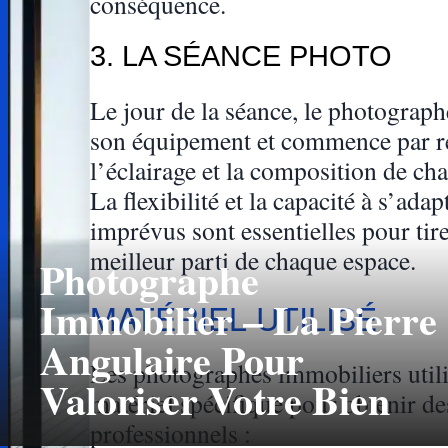
conséquence.
3. LA SÉANCE PHOTO
Le jour de la séance, le photographe
son équipement et commence par r
l’éclairage et la composition de ch
La flexibilité et la capacité à s’ada
imprévus sont essentielles pour tire
meilleur parti de chaque espace.
Photographe
Immobilier – La Pierre
MATÉRIEL UTILISÉ
Angulaire Pour
Les photographes immobiliers util
Valoriser Votre Bien
matériel spécifique pour obtenir des
professionnels :