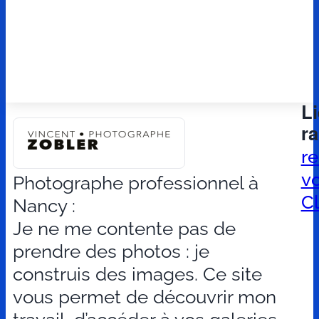
L
r
r
v
Photographe professionnel à
Cl
Nancy :
Je ne me contente pas de
prendre des photos : je
construis des images. Ce site
vous permet de découvrir mon