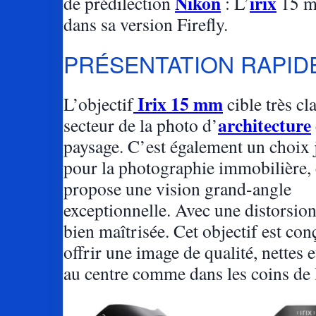
Nikon
irix
de prédilection
: L’
15 m
dans sa version Firefly.
PRÉSENTATION RAPI
Irix 15 mm
L’objectif
cible très cl
architecture
secteur de la photo d’
paysage. C’est également un choix 
pour la photographie immobilière, c
propose une vision grand-angle
exceptionnelle. Avec une distorsio
bien maîtrisée. Cet objectif est co
offrir une image de qualité, nettes et
au centre comme dans les coins de 