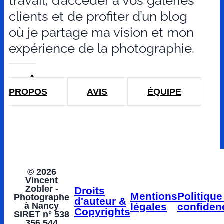
travail, d’accéder à vos galeries
clients et de profiter d’un blog
où je partage ma vision et mon
expérience de la photographie.
A
PROPOS
AVIS
ÉQUIPE
© 2026
Vincent
Zobler -
Droits
Mentions
Politique
Photographe
d'auteur &
à Nancy
légales
confidenc
Copyrights
SIRET n° 538
356 544