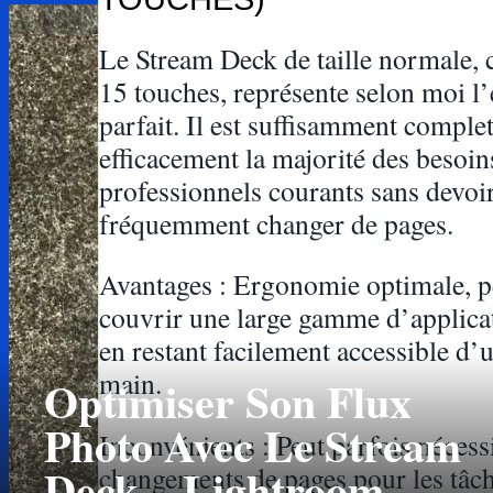
Le Stream Deck de taille normale,
15 touches, représente selon moi l’
parfait. Il est suffisamment comple
efficacement la majorité des besoin
professionnels courants sans devoi
fréquemment changer de pages.
Avantages : Ergonomie optimale, 
couvrir une large gamme d’applicat
en restant facilement accessible d’
main.
Optimiser Son Flux
Photo Avec Le Stream
Inconvénients : Peut parfois nécess
Deck – Lightroom
changements de pages pour les tâc