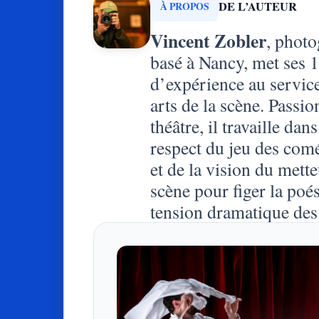
DE L’AUTEUR
À PROPOS
Vincent Zobler
, phot
basé à Nancy, met ses 
d’expérience au servic
arts de la scène. Passi
théâtre, il travaille dans
respect du jeu des com
et de la vision du mett
scène pour figer la poés
tension dramatique des