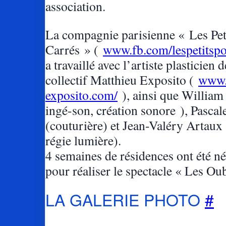
association.
La compagnie parisienne « Les Pet
Carrés » (
www.fb.com/lespetitspo
a travaillé avec l’artiste plasticien 
collectif Matthieu Exposito (
www.
exposito.com/
), ainsi que William
ingé-son, création sonore ), Pasca
(couturière) et Jean-Valéry Artaux 
régie lumière).
4 semaines de résidences ont été né
pour réaliser le spectacle « Les Ou
LA GALERIE PHOTO
#