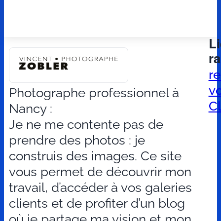
L
r
r
v
Photographe professionnel à
Cl
Nancy :
Je ne me contente pas de
prendre des photos : je
construis des images. Ce site
vous permet de découvrir mon
travail, d’accéder à vos galeries
clients et de profiter d’un blog
où je partage ma vision et mon