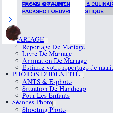
VITALIC AKA DIMA
PACKSHOT ALIMENTAIRE & CULINAI
PACKSHOT OEUVRE ARTISTIQUE
MARIAGE
Reportage De Mariage
Livre De Mariage
Animation De Mariage
Estimez votre reportage de mari
PHOTOS D’IDENTITÉ
ANTS & E-photo
Situation De Handicap
Pour Les Enfants
Séances Photo
Shooting Photo