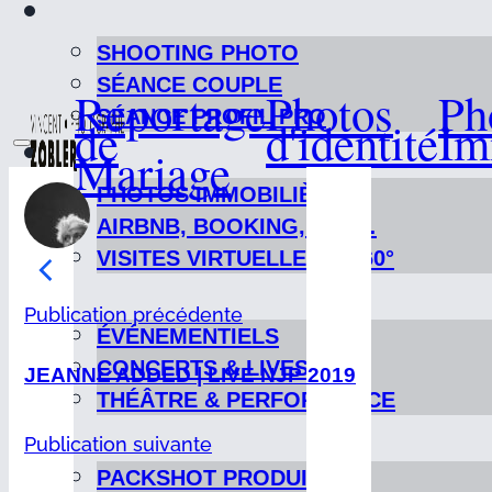
SHOOTING PHOTO
SÉANCE COUPLE
Reportage
Photos
Ph
SÉANCE PROFIL PRO
de
d'identité
Im
Mariage
PHOTOS IMMOBILIÈRES
AIRBNB, BOOKING, ETC…
VISITES VIRTUELLES & 360°
Publication précédente
ÉVÉNEMENTIELS
CONCERTS & LIVES
JEANNE ADDED | LIVE NJP 2019
THÉÂTRE & PERFORMANCE
Publication suivante
PACKSHOT PRODUIT