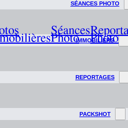
SÉANCES PHOTO
otos
Séances
Report
mobilières
Photo
Photo
IMMOBILIERS
REPORTAGES
PACKSHOT