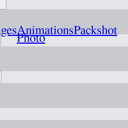
ages
Animations
Packshot
Photo